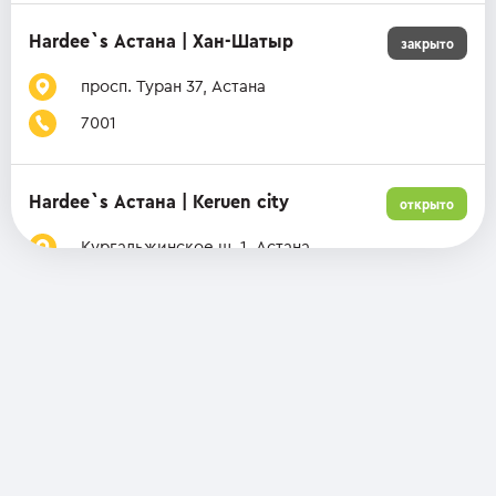
Hardee`s Астана | Хан-Шатыр
закрыто
просп. Туран 37, Астана
7001
Hardee`s Астана | Keruen city
открыто
Кургальжинское ш. 1, Астана
7001
Hardee`s Астана | Respublika
открыто
просп. Республики 7, Астана
7001