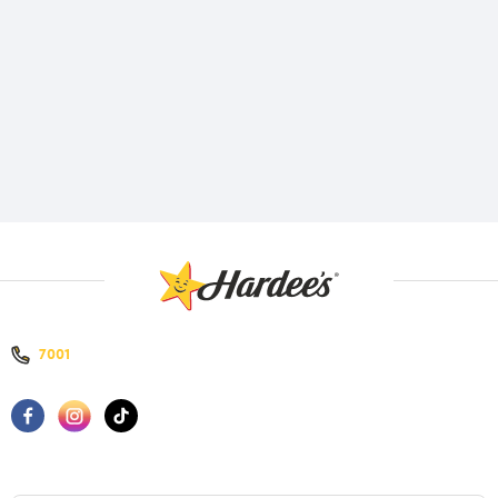
Hardee`s Алматы | Moscow Mall
закрыто
8-й микрорайон, 37/1, Алматы
7001
Hardee`s Алматы | Forum Mall
открыто
просп. Сейфуллина 617, Алматы
7001
Hardee`s Астана | Mega Expo
закрыто
7001
просп. Кабанбай Батыра 62, Астана
7001
Hardee`s Астана | Sauran