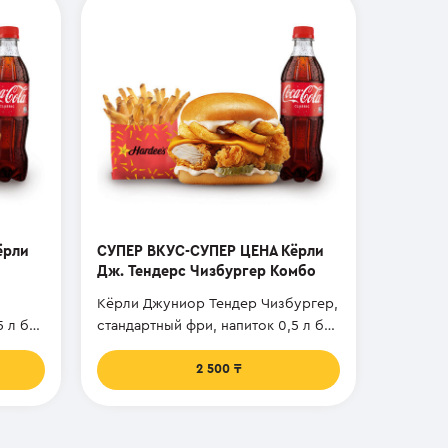
ёрли
СУПЕР ВКУС-СУПЕР ЦЕНА Кёрли
Дж. Тендерс Чизбургер Комбо
Кёрли Джуниор Тендер Чизбургер,
5 л бут
стандартный фри, напиток 0,5 л бут
и соус.
2 500