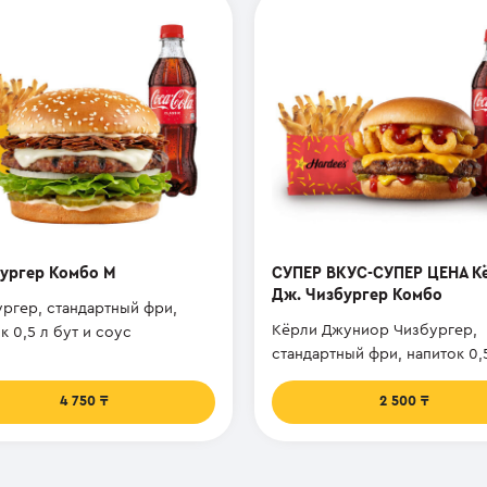
ургер Комбо M
СУПЕР ВКУС-СУПЕР ЦЕНА К
Дж. Чизбургер Комбо
ргер, стандартный фри,
Кёрли Джуниор Чизбургер,
к 0,5 л бут и соус
стандартный фри, напиток 0,
и соус.
4 750
2 500