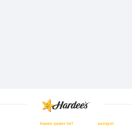
Көмек қажет пе?
Аккаунт