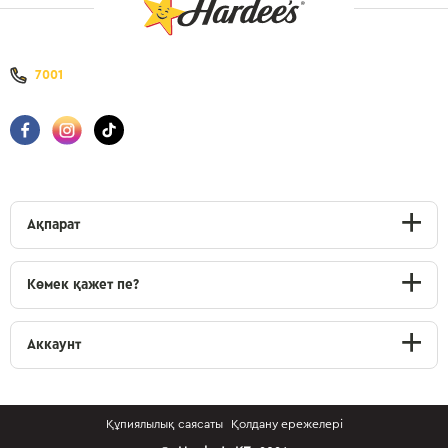
7001
Ақпарат
Көмек қажет пе?
Аккаунт
Құпиялылық саясаты
Қолдану ережелері