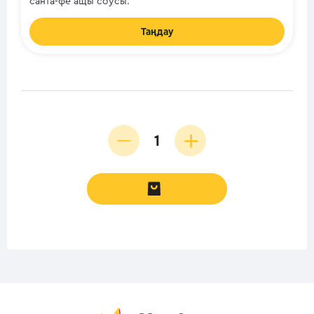
санта-фе ащы соусы.
Таңдау