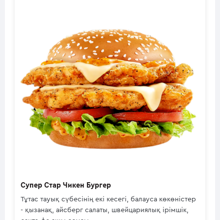
Супер Стар Чикен Бургер
Тұтас тауық сүбесінің екі кесегі, балауса көкөністер
- қызанақ, айсберг салаты, швейцариялық ірімшік,