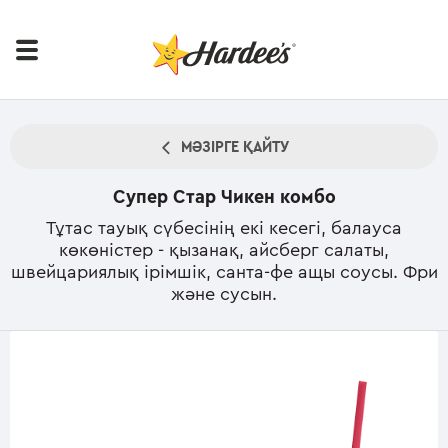
МӘЗІРГЕ ҚАЙТУ
Супер Стар Чикен комбо
Тұтас тауық сүбесінің екі кесегі, балауса
көкөністер - қызанақ, айсберг салаты,
швейцариялық ірімшік, санта-фе ащы соусы. Фри
және сусын.